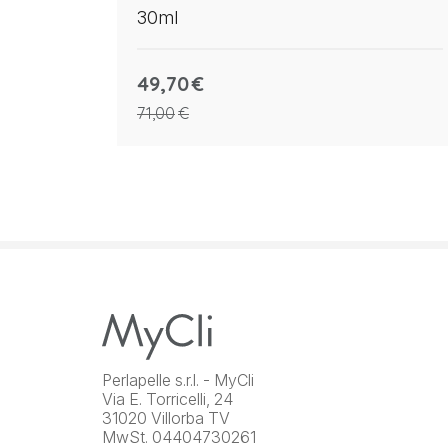
30ml
49,70
€
71,00
€
Perlapelle s.r.l. - MyCli
Via E. Torricelli, 24
31020 Villorba TV
MwSt. 04404730261