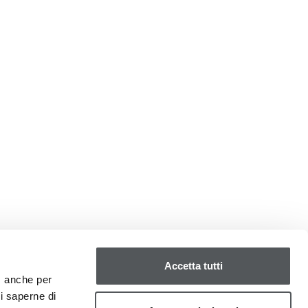
Accetta tutti
o, anche per
oi saperne di