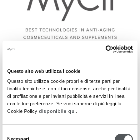
Questo sito web utilizza i cookie
KOMMUNIKATIONSMATERIAL
Questo sito utilizza cookie propri e di terze parti per
finalità tecniche e, con il tuo consenso, anche per finalità
Logos
di profilazione e per inviarti pubblicità e servizi in linea
con le tue preferenze. Se vuoi saperne di più leggi la
disponibile qui
Cookie Policy
.
Wenn Sie unten klicken, gelangen Sie in den
Ordner, der die MyCli-Logos und Liniensymbole
enthält.
Um sie herunterzuladen, wählen Sie einfach das
Selezione
Necessari
Bild und klicken Sie auf “Herunterladen”.