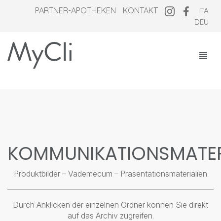
PARTNER-APOTHEKEN
KONTAKT
ITA
DEU
KOSMEZEUTIKA
ÜBER UNS
PARTNER-APOTHEKEN
KOMMUNIKATIONSMATER
MAGAZINE
Produktbilder – Vademecum – Präsentationsmaterialien
Durch Anklicken der einzelnen Ordner können Sie direkt
auf das Archiv zugreifen.