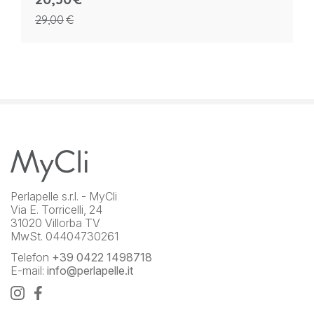
29,00
€
Perlapelle s.r.l. - MyCli
Via E. Torricelli, 24
31020 Villorba TV
MwSt. 04404730261
Telefon
+39 0422 1498718
E-mail:
info@perlapelle.it