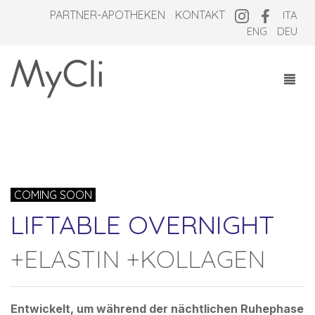
PARTNER-APOTHEKEN
KONTAKT
ITA
ENG
DEU
KOSMEZEUTIKA
ÜBER UNS
PARTNER-APOTHEKEN
COMING SOON
MAGAZINE
LIFTABLE OVERNIGHT
+ELASTIN +KOLLAGEN
Entwickelt, um während der nächtlichen Ruhephase