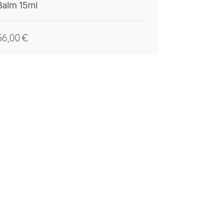
Balm 15ml
56,00
€