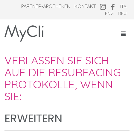
PARTNER-APOTHEKEN
KONTAKT
ITA
ENG
DEU
KOSMEZEUTIKA
VERLASSEN SIE SICH
ÜBER UNS
AUF DIE RESURFACING-
PARTNER-APOTHEKEN
PROTOKOLLE, WENN
MAGAZINE
SIE:
ERWEITERN