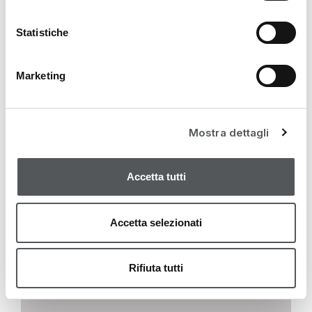
Statistiche
Marketing
Mostra dettagli
RESURFACING
Prof Peel Progressives Peeling-Gel 15ml
Accetta tutti
44,00
€
Accetta selezionati
Rifiuta tutti