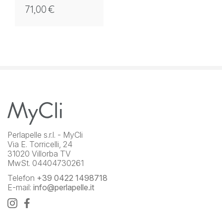
71,00
€
Perlapelle s.r.l. - MyCli
Via E. Torricelli, 24
31020 Villorba TV
MwSt. 04404730261
Telefon
+39 0422 1498718
E-mail:
info@perlapelle.it