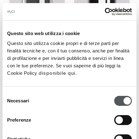
Questo sito web utilizza i cookie
Questo sito utilizza cookie propri e di terze parti per
finalità tecniche e, con il tuo consenso, anche per finalità
di profilazione e per inviarti pubblicità e servizi in linea
HA-PLAST
HA-PLAST
con le tue preferenze. Se vuoi saperne di più leggi la
Pluriattivo 3
Pluriattivo 3
disponibile qui
Cookie Policy
.
Filler-Booster-
Filler-Booster-
Creme für einen
Creme für einen
gleichmäßigen
gleichmäßigen
Selezione
Teint 50ml
Teint 100ml
Necessari
del
consenso
85,00
€
143,00
€
Preferenze