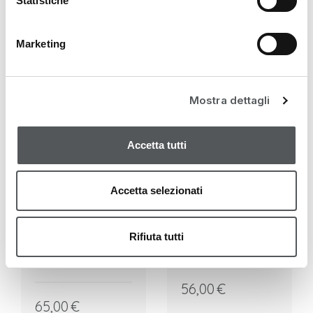
Statistiche
Marketing
Mostra dettagli
Accetta tutti
HA-PLAST
HA-PLAST
Accetta selezionati
Filler-Booster-
Aufpolsternder
Creme für einen
Filler-Booster 3D
Rifiuta tutti
gleichmäßigen
Balm 15ml
Teint 15ml
56,00
€
65,00
€