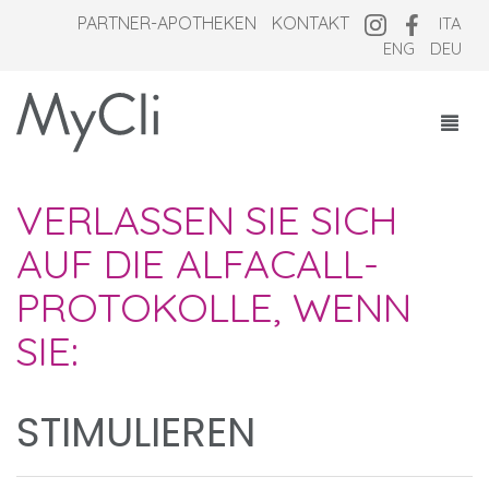
PARTNER-APOTHEKEN
KONTAKT
ITA
ENG
DEU
KOSMEZEUTIKA
VERLASSEN SIE SICH
ÜBER UNS
AUF DIE ALFACALL-
PARTNER-APOTHEKEN
PROTOKOLLE, WENN
MAGAZINE
SIE:
STIMULIEREN